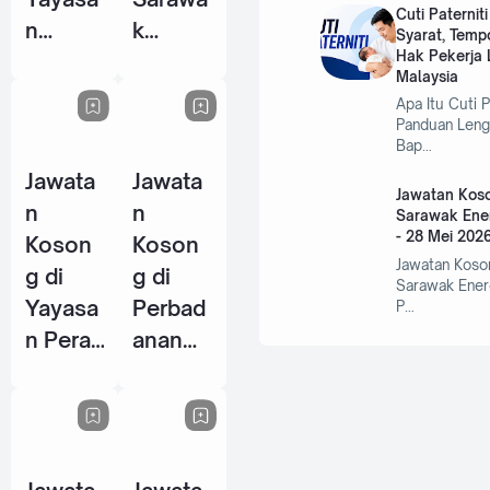
Cuti Paternit
n
k
Syarat, Temp
Hak Pekerja L
Warisa
Centre
Malaysia
n Johor
Of
Apa Itu Cuti P
- 10
Perfor
Panduan Leng
Bap…
Jun
mance
Jawata
Jawata
2026
Excelle
Jawatan Koso
n
n
nce
Sarawak Ene
- 28 Mei 202
Koson
Koson
(SCOP
Jawatan Koso
g di
g di
E) - 15
Sarawak Ener
Yayasa
Perbad
P…
Jun
n Perak
anan
2026
- 14
Wakaf
Jun
Selang
2026
or - 5
Jun