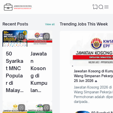
0
Recent Posts
Trending Jobs This Week
View all
50
Jawata
Syarika
n
t MNC
Koson
Jawatan Kosong di Kum
Popula
g di
Wang Simpanan Pekerja
25 Jun 2026
r di
Kumpu
Jawatan Kosong 2026 di
Malays
lan
Wang Simpanan Pekerja 
ia Yang
Wang
Permohonan adalah dipe
daripada…
Selalu
Simpan
Ambil
an