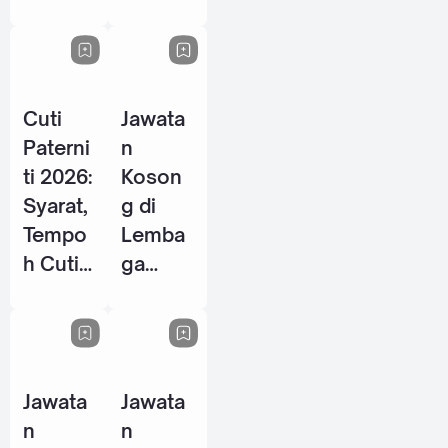
Energy
P / PSH
Berhad
2026
- 28
Mei
Cuti
Jawata
2026
Paterni
n
ti 2026:
Koson
Syarat,
g di
Tempo
Lemba
h Cuti
ga
& Hak
Tabung
Pekerja
Haji
Lelaki
(TH) -
di
10 Jun
Jawata
Jawata
Malays
2026
n
n
ia