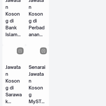
Jawata
Jawata
2026
n
n
Koson
Koson
g di
g di
Bank
Perbad
Islam
anan
Malays
Stadiu
ia
m
Berhad
Johor
(BIMB)
(PSJ) -
Jawata
Senarai
- 25
29 Mei
n
Jawata
Jun
2026
Koson
n
2026
g di
Koson
Sarawa
g
k
MySTE