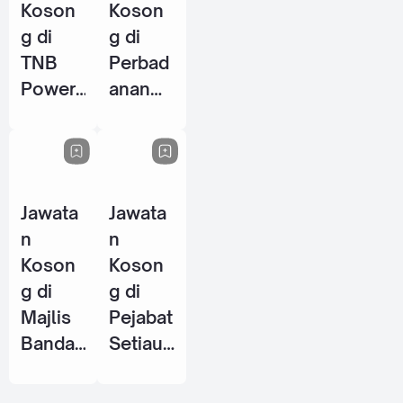
Koson
Koson
g di
g di
TNB
Perbad
Power
anan
Genera
Perpus
tion
takaan
Sdn
Awam
Bhd - 8
Negeri
Jawata
Jawata
Jun
Perak
n
n
2026
(PPANP
Koson
Koson
k) - 1
g di
g di
Jun
Majlis
Pejabat
2026
Bandar
Setiaus
aya
aha
Petalin
Kerajaa