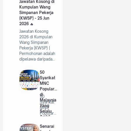
Jawatan Kosong di
Kumpulan Wang
Simpanan Pekerja
(KWSP) - 25 Jun
2026
Jawatan Kosong
2026 di Kumpulan
Wang Simpanan
Pekerja (KWSP) |
Permohonan adalah
dipelawa daripada…
50
Syarikat
MNC
Popular
di
50
Malaysia
Syarikat
Yang
MNC
Selalu
Popular
Ambil
di
Pekerja
Malaysia
Senarai
Tahun
Yang