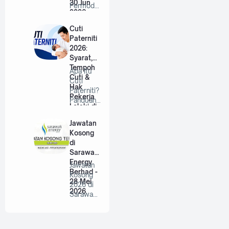
30 Jun
Permodal
2026
an RISDA
Berhad |
Cuti
…
Paterniti
2026:
Syarat,
Tempoh
Apa Itu
Cuti &
Cuti
Hak
Paterniti?
Pekerja
Panduan
Lelaki di
Lengkap
Malaysia
Untuk
Jawatan
Bap…
Kosong
di
Sarawak
Energy
Jawatan
Berhad -
Kosong
28 Mei
2026 di
2026
Sarawak
Energy
Berhad |
P…