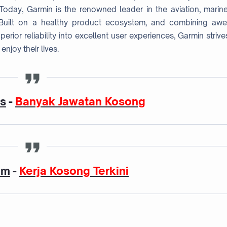
 Today, Garmin is the renowned leader in the aviation, marine
. Built on a healthy product ecosystem, and combining awe
erior reliability into excellent user experiences, Garmin strive
njoy their lives.
as
-
Banyak Jawatan Kosong
am
-
Kerja Kosong Terkini