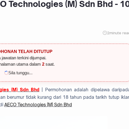
O Technologies (M) Sdn Bhd - 1
2
minute rea
HONAN TELAH DITUTUP
 jawatan terkini dijumpai.
halaman utama dalam
1
saat.
Sila tunggu...
gies (M) Sdn Bhd
| Permohonan adalah dipelawa daripad
 berumur tidak kurang dari 18 tahun pada tarikh tutup ikla
di
AECO Technologies (M) Sdn Bhd