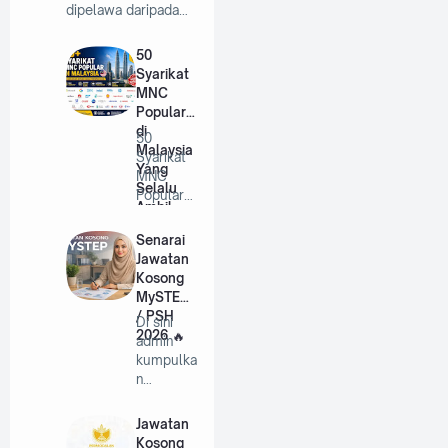
dipelawa daripada…
50
Syarikat
MNC
Popular
di
50
Malaysia
Syarikat
Yang
MNC
Selalu
Popular
Ambil
di
Pekerja
Malaysia
Senarai
Tahun
Yang
Jawatan
2026
Selalu
Kosong
A…
MySTEP
/ PSH
Di sini
2026
admin
kumpulka
n
jawatan-
jawatan
Jawatan
mystep
Kosong