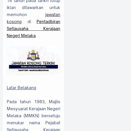
18 tahun pada tarikh tutup
iklan ditawarkan untuk
memohon
jawatan
kosong
di
Pentadbiran
Setiausaha Kerajaan
Negeri Melaka
Latar Belakang
Pada tahun 1983, Majlis
Mesyuarat Kerajaan Negeri
Melaka (MMKN) bersetuju
menukar nama Pejabat
Setiausaha Kerajaan