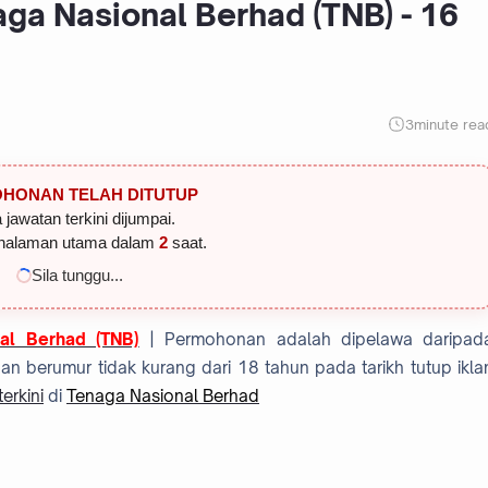
ga Nasional Berhad (TNB) - 16
3
minute rea
HONAN TELAH DITUTUP
 jawatan terkini dijumpai.
halaman utama dalam
1
saat.
Sila tunggu...
al Berhad (TNB)
| Permohonan adalah dipelawa daripad
 berumur tidak kurang dari 18 tahun pada tarikh tutup ikla
erkini
di
Tenaga Nasional Berhad