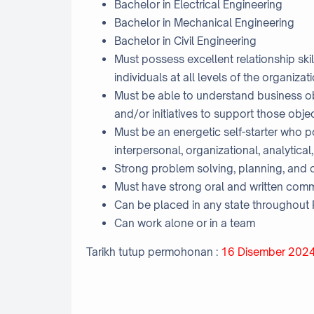
Bachelor in Electrical Engineering
Bachelor in Mechanical Engineering
Bachelor in Civil Engineering
Must possess excellent relationship skil
individuals at all levels of the organizat
Must be able to understand business 
and/or initiatives to support those obje
Must be an energetic self-starter who 
interpersonal, organizational, analytical,
Strong problem solving, planning, and or
Must have strong oral and written comm
Can be placed in any state throughout
Can work alone or in a team
Tarikh tutup permohonan :
16 Disember 202