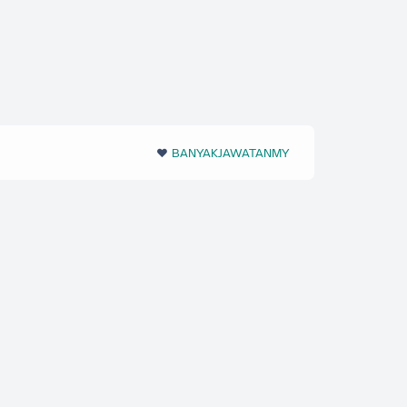
❤️‬
BANYAKJAWATANMY
‪