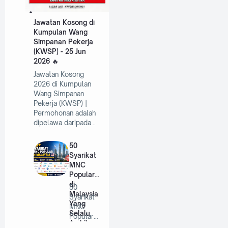
Jawatan Kosong di
Kumpulan Wang
Simpanan Pekerja
(KWSP) - 25 Jun
2026
Jawatan Kosong
2026 di Kumpulan
Wang Simpanan
Pekerja (KWSP) |
Permohonan adalah
dipelawa daripada…
50
Syarikat
MNC
Popular
di
50
Malaysia
Syarikat
Yang
MNC
Selalu
Popular
Ambil
di