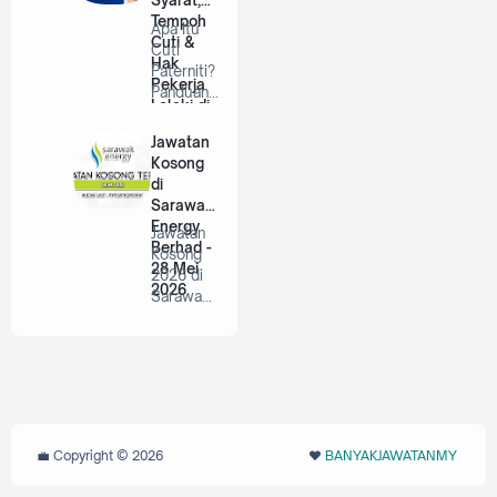
Syarat,
Tempoh
Apa Itu
Cuti &
Cuti
Hak
Paterniti?
Pekerja
Panduan
Lelaki di
Lengkap
Malaysia
Untuk
Jawatan
Bap…
Kosong
di
Sarawak
Energy
Jawatan
Berhad -
Kosong
28 Mei
2026 di
2026
Sarawak
Energy
Berhad |
P…
💼 Copyright ©
2026
❤️‬
BANYAKJAWATANMY
‪