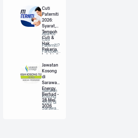
an RISDA
Berhad |
Cuti
…
Paterniti
2026:
Syarat,
Tempoh
Apa Itu
Cuti &
Cuti
Hak
Paterniti?
Pekerja
Panduan
Lelaki di
Lengkap
Malaysia
Untuk
Jawatan
Bap…
Kosong
di
Sarawak
Energy
Jawatan
Berhad -
Kosong
28 Mei
2026 di
2026
Sarawak
Energy
Berhad |
P…