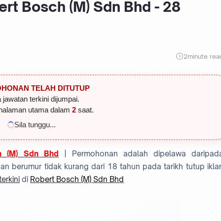
rt Bosch (M) Sdn Bhd - 28
2
minute rea
HONAN TELAH DITUTUP
 jawatan terkini dijumpai.
halaman utama dalam
1
saat.
Sila tunggu...
h (M) Sdn Bhd
| Permohonan adalah dipelawa daripad
 berumur tidak kurang dari 18 tahun pada tarikh tutup ikla
erkini
di
Robert Bosch (M) Sdn Bhd