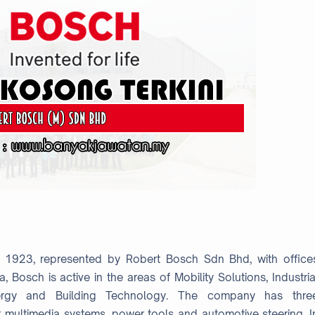
 1923, represented by Robert Bosch Sdn Bhd, with office
 Bosch is active in the areas of Mobility Solutions, Industria
rgy and Building Technology. The company has thre
 multimedia systems, power tools and automotive steering. I