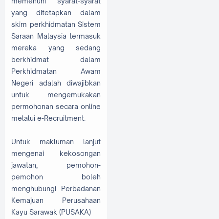
memenuhi syarat-syarat
yang ditetapkan dalam
skim perkhidmatan Sistem
Saraan Malaysia termasuk
mereka yang sedang
berkhidmat dalam
Perkhidmatan Awam
Negeri adalah diwajibkan
untuk mengemukakan
permohonan secara online
melalui e-Recruitment.
Untuk makluman lanjut
mengenai kekosongan
jawatan, pemohon-
pemohon boleh
menghubungi Perbadanan
Kemajuan Perusahaan
Kayu Sarawak (PUSAKA)