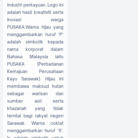
industri perkayuan. Logo ini
adalah hasil kreativiti serta
inovasi warga
PUSAKA.Warna hijau yang
menggambarkan huruf ‘P’
adalah simbolik kepada
nama korporat dalam
Bahasa Malaysia iaitu
PUSAKA (Perbadanan
Kemajuan Perusahaan
Kayu Sarawak). Hijau ini
membawa maksud hutan
sebagai warisan dan
sumber asli serta
khazanah yang tidak
ternilai bagi rakyat negeri
Sarawak. Warna coklat
menggambarkan huruf ‘S’.
Ia adalah simbolik untuk