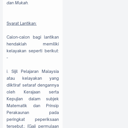
dan Mukah.
Syarat Lantikan:
Calon-calon bagi lantikan
hendaklah memiliki
kelayakan seperti berikut:
-
i. Sijil Pelajaran Malaysia
atau kelayakan yang
diiktiraf setaraf dengannya
oleh Kerajaan serta
Kepujian dalam subjek
Matematik dan Prinsip
Perakaunan pada
peringkat peperiksaan
tersebut.; (Gaji permulaan