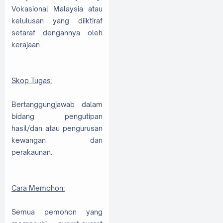
Vokasional Malaysia atau
kelulusan yang diiktiraf
setaraf dengannya oleh
kerajaan.
Skop Tugas:
Bertanggungjawab dalam
bidang pengutipan
hasil/dan atau pengurusan
kewangan dan
perakaunan.
Cara Memohon:
Semua pemohon yang