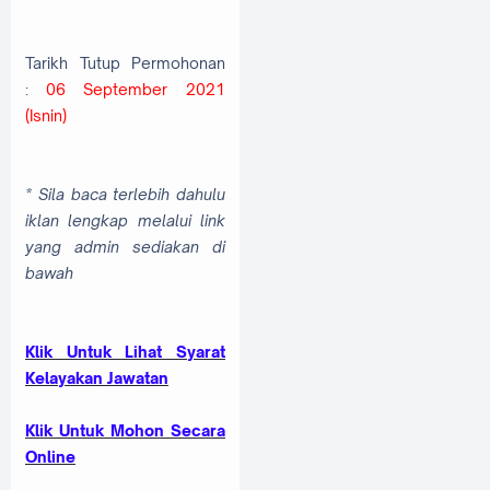
Tarikh Tutup Permohonan
:
06 September 2021
(Isnin)
* Sila baca terlebih dahulu
iklan lengkap melalui link
yang admin sediakan di
bawah
K
lik Untuk Lihat Syarat
Kelayakan Jawatan
Klik Untuk Mohon Secara
Online