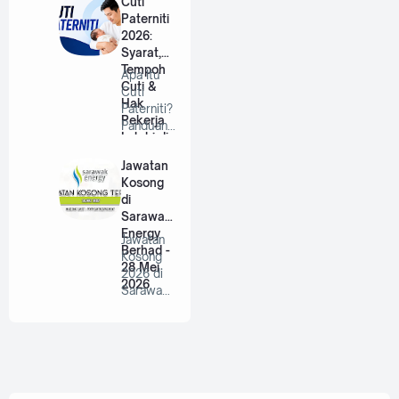
Cuti
…
Paterniti
2026:
Syarat,
Tempoh
Apa Itu
Cuti &
Cuti
Hak
Paterniti?
Pekerja
Panduan
Lelaki di
Lengkap
Malaysia
Untuk
Jawatan
Bap…
Kosong
di
Sarawak
Energy
Jawatan
Berhad -
Kosong
28 Mei
2026 di
2026
Sarawak
Energy
Berhad |
P…