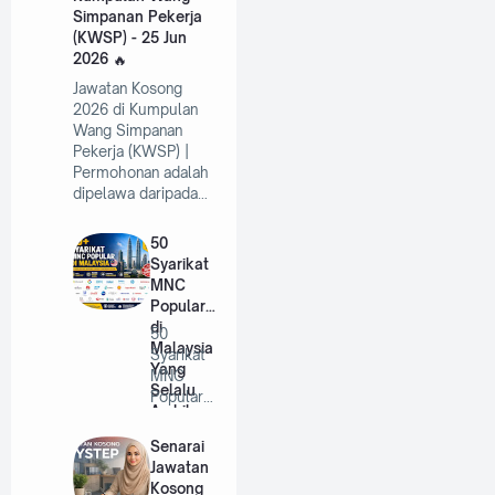
Simpanan Pekerja
(KWSP) - 25 Jun
2026
Jawatan Kosong
2026 di Kumpulan
Wang Simpanan
Pekerja (KWSP) |
Permohonan adalah
dipelawa daripada…
50
Syarikat
MNC
Popular
di
50
Malaysia
Syarikat
Yang
MNC
Selalu
Popular
Ambil
di
Pekerja
Malaysia
Senarai
Tahun
Yang
Jawatan
2026
Selalu
Kosong