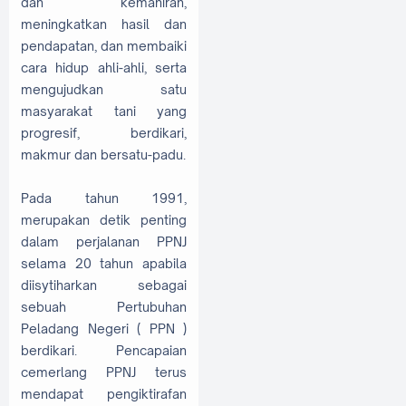
dan kemahiran,
meningkatkan hasil dan
pendapatan, dan membaiki
cara hidup ahli-ahli, serta
mengujudkan satu
masyarakat tani yang
progresif, berdikari,
makmur dan bersatu-padu.
Pada tahun 1991,
merupakan detik penting
dalam perjalanan PPNJ
selama 20 tahun apabila
diisytiharkan sebagai
sebuah Pertubuhan
Peladang Negeri ( PPN )
berdikari. Pencapaian
cemerlang PPNJ terus
mendapat pengiktirafan