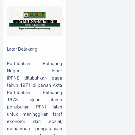
Latar Belakang
Pertubuhan Peladang
Negeri Johor
(PPNJ) ditubuhkan pada
tahun 1971 di bawah Akta
Pertubuhan Peladang
1973. Tujuan utama
penubuhan PPNJ ialah
untuk meninggikan taraf
ekonomi dan sosial,
menambah pengetahuan