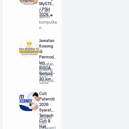
A…
MySTEP
/ PSH
Di sini
2026
admin
kumpulka
n
jawatan-
jawatan
Jawatan
mystep
Kosong
di…
di
Permoda
lan
Jawatan
RISDA
Kosong
Berhad -
2026 di
30 Jun
Permodal
2026
an RISDA
Berhad |
Cuti
…
Paterniti
2026:
Syarat,
Tempoh
Apa Itu
Cuti &
Cuti
Hak
Paterniti?