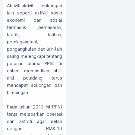
Aktiviti-aktiviti sokongan
lain seperti aktiviti sosio
ekonomi dan sosial
termasuk pemasaran,
kredit, latihan,
perniagaantani,
pengangkutan dan lain-lain
saling melengkapi tentang
peranan utama PPNJ di
dalam memastikan ahli-
ahli peladang terus
mendapat sokongan dan
bimbingan.
Pada tahun 2013 ini PPNJ
terus melebarkan operasi
dan aktiviti agar selari
dengan RMK-10