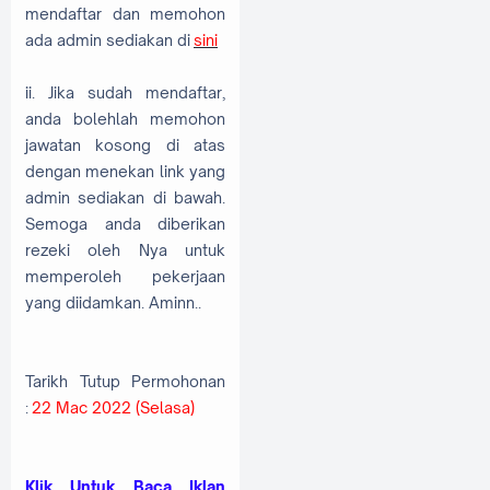
mendaftar dan memohon
ada admin sediakan di
sini
ii. Jika sudah mendaftar,
anda bolehlah memohon
jawatan kosong di atas
dengan menekan link yang
admin sediakan di bawah.
Semoga anda diberikan
rezeki oleh Nya untuk
memperoleh pekerjaan
yang diidamkan. Aminn..
Tarikh Tutup Permohonan
:
22 Mac 2022 (Selasa)
K
lik Untuk Baca Iklan