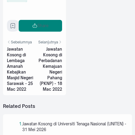
Share
Sebelumnya
Selanjutnya
Jawatan
Jawatan
Kosong di
Kosong di
Lembaga
Perbadanan
Amanah
Kemajuan
Kebajikan
Negeri
Masjid Negeri
Pahang
Sarawak - 25
(PKNP) - 18
Mac 2022
Mac 2022
Related Posts
Jawatan Kosong di Universiti Tenaga Nasional (UNITEN) -
31 Mei 2026