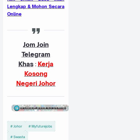
Lengkap & Mohon Secara
Online
Jom Join
Telegram
Khas
:
K
er
ja
Kosong
Negeri Johor
Johor
Myfuturejobs
Swasta