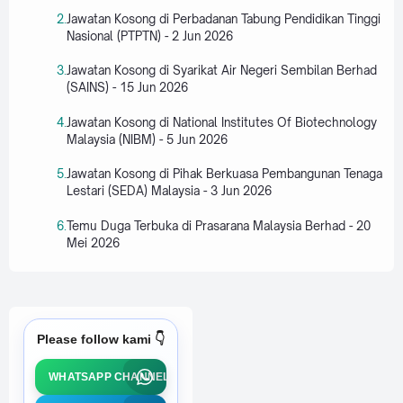
Jawatan Kosong di Perbadanan Tabung Pendidikan Tinggi
Nasional (PTPTN) - 2 Jun 2026
Jawatan Kosong di Syarikat Air Negeri Sembilan Berhad
(SAINS) - 15 Jun 2026
Jawatan Kosong di National Institutes Of Biotechnology
Malaysia (NIBM) - 5 Jun 2026
Jawatan Kosong di Pihak Berkuasa Pembangunan Tenaga
Lestari (SEDA) Malaysia - 3 Jun 2026
Temu Duga Terbuka di Prasarana Malaysia Berhad - 20
Mei 2026
Please follow kami 👇
WHATSAPP CHANNEL