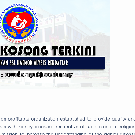
n-profitable organization established to provide quality an
ls with kidney disease irrespective of race, creed or religion
 mission to increase the understanding of the kidney diseas