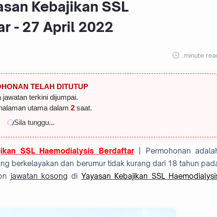
asan Kebajikan SSL
r - 27 April 2022
...
minute rea
HONAN TELAH DITUTUP
 jawatan terkini dijumpai.
halaman utama dalam
2
saat.
Sila tunggu...
ikan SSL Haemodialysis Berdaftar
| Permohonan adala
ng berkelayakan dan berumur tidak kurang dari 18 tahun pad
hon
jawatan kosong
di
Yayasan Kebajikan SSL Haemodialysi