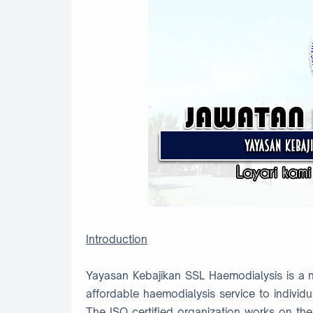
Introduction
Yayasan Kebajikan SSL Haemodialysis is a no
affordable haemodialysis service to individua
The ISO certified organization works on the