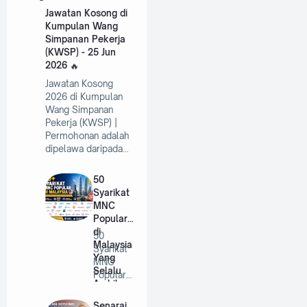
Jawatan Kosong di
Kumpulan Wang
Simpanan Pekerja
(KWSP) - 25 Jun
2026
Jawatan Kosong
2026 di Kumpulan
Wang Simpanan
Pekerja (KWSP) |
Permohonan adalah
dipelawa daripada…
50
Syarikat
MNC
Popular
di
50
Malaysia
Syarikat
Yang
MNC
Selalu
Popular
Ambil
di
Pekerja
Malaysia
Senarai