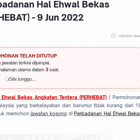
badanan Hal Ehwal Bekas
HEBAT) - 9 Jun 2022
...
minute rea
HONAN TELAH DITUTUP
 jawatan terkini dijumpai.
halaman utama dalam
2
saat.
Sila tunggu...
 Ehwal Bekas Angkatan Tentera (PERHEBAT)
| Permohona
aysia yang berkelayakan dan berumur tidak kurang dari 1
untuk memohon
jawatan kosong
di
Perbadanan Hal Ehwal Beka