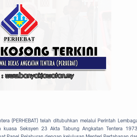
era (PERHEBAT) telah ditubuhkan melalui Perintah Lembag
h kuasa Seksyen 23 Akta Tabung Angkatan Tentera 1973
hat Panel Pelaburan dengan kelulusan Menteri Pertahanan da