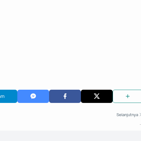
am
Selanjutnya
.