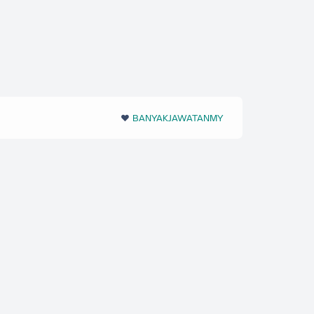
❤️‬
BANYAKJAWATANMY
‪