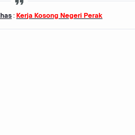
Khas
:
K
er
ja Kosong Negeri Perak