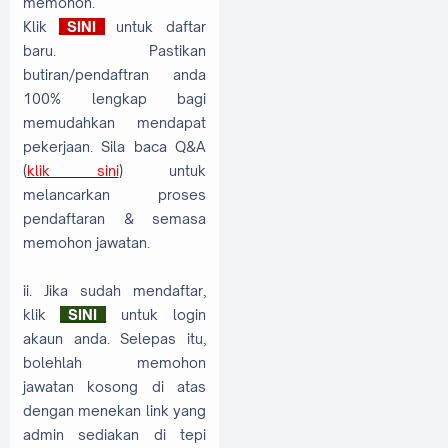
memohon.
Klik
s
SINI
S
untuk daftar
baru. Pastikan
butiran/pendaftran anda
100% lengkap bagi
memudahkan mendapat
pekerjaan. Sila baca Q&A
(
klik sini
) untuk
melancarkan proses
pendaftaran & semasa
memohon jawatan.
ii. Jika sudah mendaftar,
klik
s
SINI
S
untuk login
akaun anda. Selepas itu,
bolehlah memohon
jawatan kosong di atas
dengan menekan link yang
admin sediakan di tepi