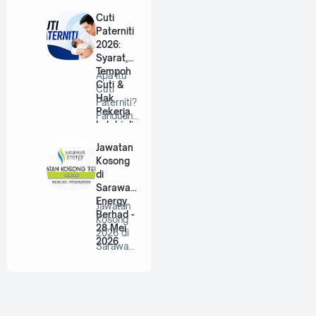
Berhad |
Cuti
…
Paterniti
2026:
Syarat,
Tempoh
Apa Itu
Cuti &
Cuti
Hak
Paterniti?
Pekerja
Panduan
Lelaki di
Lengkap
Malaysia
Untuk
Jawatan
Bap…
Kosong
di
Sarawak
Energy
Jawatan
Berhad -
Kosong
28 Mei
2026 di
2026
Sarawak
Energy
Berhad |
P…