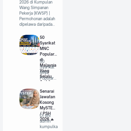
2026 di Kumpulan
Wang Simpanan
Pekerja (KWSP) |
Permohonan adalah
dipelawa daripada…
50
Syarikat
MNC
Popular
di
50
Malaysia
Syarikat
Yang
MNC
Selalu
Popular
Ambil
di
Pekerja
Malaysia
Senarai
Tahun
Yang
Jawatan
2026
Selalu
Kosong
A…
MySTEP
/ PSH
Di sini
2026
admin
kumpulka