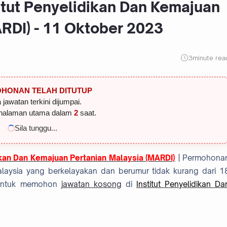
itut Penyelidikan Dan Kemajuan
RDI) - 11 Oktober 2023
3
minute rea
HONAN TELAH DITUTUP
 jawatan terkini dijumpai.
halaman utama dalam
1
saat.
Sila tunggu...
ikan Dan Kemajuan Pertanian Malaysia (MARDI)
| Permohona
aysia yang berkelayakan dan berumur tidak kurang dari 1
n untuk memohon
jawatan kosong
di
Institut Penyelidikan Da