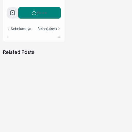
Share
Sebelumnya
Selanjutnya
...
...
Related Posts
Jawatan Kosong di Petroliam Nasional Berhad
(PETRONAS) - 30 Julai 2022
Jawatan Kosong di Mewah-Oils Sdn Bhd c/o Mewah
Group - 20 Julai 2022
Jawatan Kosong di Petronas Lubricants International Sdn
Bhd - 25 Jun 2022
Jawatan Kosong di Pengerang Refining Company Sdn
Bhd - 1 Julai 2022