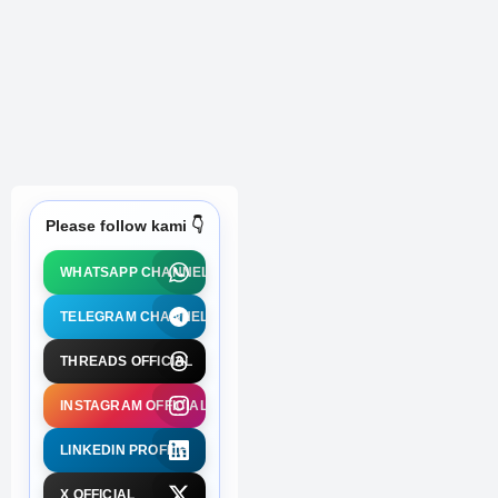
Jawatan Kosong di Pen Petroleum Sdn Bhd - 1 Julai
2022
Jawatan Kosong di Kumpulan Wang Simpanan Pekerja
(KWSP) - 25 Jun 2026
Please follow kami 👇
WHATSAPP CHANNEL
TELEGRAM CHANNEL
THREADS OFFICIAL
INSTAGRAM OFFICIAL
LINKEDIN PROFILE
X OFFICIAL