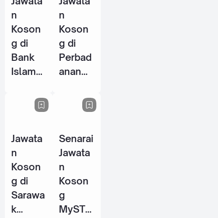
Jawata
Jawata
2026
n
n
Koson
Koson
g di
g di
Bank
Perbad
Islam
anan
Malays
Stadiu
ia
m
Berhad
Johor
(BIMB)
(PSJ) -
Jawata
Senarai
- 25
29 Mei
n
Jawata
Jun
2026
Koson
n
2026
g di
Koson
Sarawa
g
k
MySTE