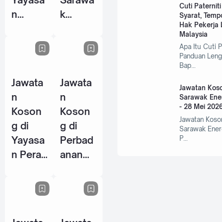
Cuti Paternit
n
k
Syarat, Temp
Hak Pekerja L
Warisa
Centre
Malaysia
n Johor
Of
Apa Itu Cuti P
- 10
Perfor
Panduan Leng
Bap…
Jun
mance
Jawata
Jawata
2026
Excelle
Jawatan Koso
n
n
nce
Sarawak Ene
- 28 Mei 202
Koson
Koson
(SCOP
Jawatan Koso
g di
g di
E) - 15
Sarawak Ener
Yayasa
Perbad
P…
Jun
n Perak
anan
2026
- 14
Wakaf
Jun
Selang
2026
or - 5
Jun