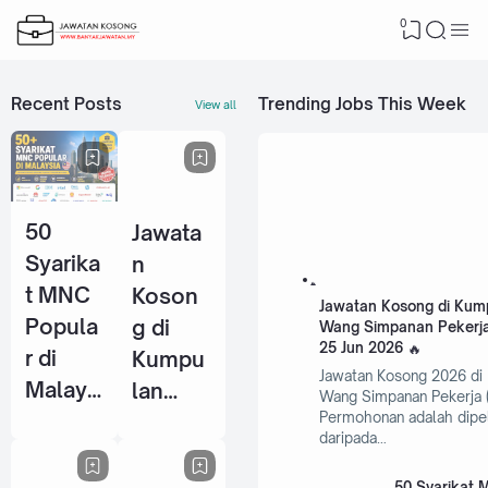
0
Recent Posts
Trending Jobs This Week
View all
50
Jawata
Syarika
n
t MNC
Koson
Jawatan Kosong di Kum
Popula
g di
Wang Simpanan Pekerja
25 Jun 2026
r di
Kumpu
Jawatan Kosong 2026 di
Malays
lan
Wang Simpanan Pekerja 
ia Yang
Wang
Permohonan adalah dipe
daripada…
Selalu
Simpan
Ambil
an