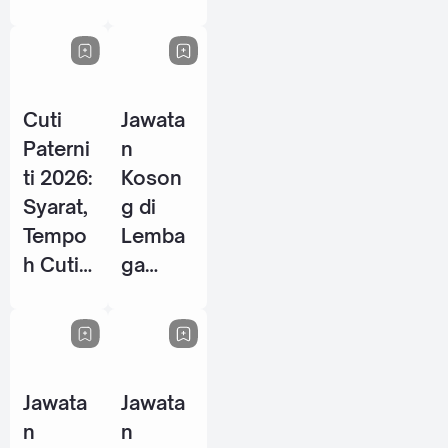
Energy
P / PSH
Berhad
2026
- 28
Mei
Jawata
Cuti
2026
n
Paterni
Koson
ti 2026:
g di
Syarat,
Lemba
Tempo
ga
h Cuti
Tabung
& Hak
Haji
Pekerja
(TH) -
Lelaki
10 Jun
di
Jawata
Jawata
2026
Malays
n
n
ia