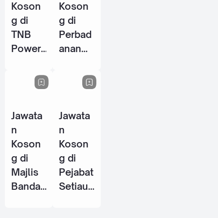
Koson
Koson
g di
g di
TNB
Perbad
Power
anan
Genera
Perpus
tion
takaan
Sdn
Awam
Bhd - 8
Negeri
Jawata
Jawata
Jun
Perak
n
n
2026
(PPANP
Koson
Koson
k) - 1
g di
g di
Jun
Majlis
Pejabat
2026
Bandar
Setiaus
aya
aha
Petalin
Kerajaa