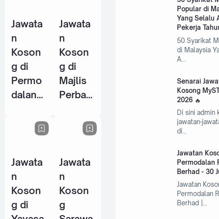
50 Syarikat
Popular di M
Pekerja
Pekerja
Yang Selalu 
Jawata
Jawata
Tahun
(KWSP)
Pekerja Tahu
n
n
2026
- 25
50 Syarikat 
Koson
Koson
di Malaysia Y
Jun
A…
g di
g di
2026
Permo
Majlis
Senarai Jawa
Kosong MyST
dalan
Perban
2026
RISDA
daran
Di sini admin
Berhad
Kemam
jawatan-jawa
di…
- 30
an
Jun
(MPK) -
Jawatan Koso
Jawata
Jawata
2026
4 Jun
Permodalan 
Berhad - 30 
n
n
2026
Jawatan Koso
Koson
Koson
Permodalan 
g di
g
Berhad |…
Yayasa
Sarawa