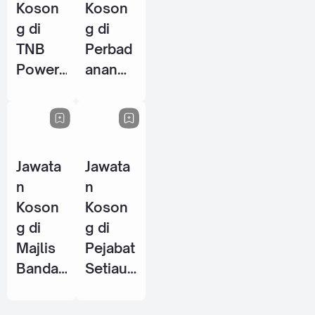
Koson
Koson
g di
g di
TNB
Perbad
Power
anan
Genera
Perpus
tion
takaan
Sdn
Awam
Bhd - 8
Negeri
Jawata
Jawata
Jun
Perak
n
n
2026
(PPANP
Koson
Koson
k) - 1
g di
g di
Jun
Majlis
Pejabat
2026
Bandar
Setiaus
aya
aha
Petalin
Kerajaa