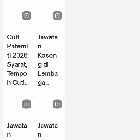
Energy
P / PSH
Berhad
2026
- 28
Mei
Cuti
Jawata
2026
Paterni
n
ti 2026:
Koson
Syarat,
g di
Tempo
Lemba
h Cuti
ga
& Hak
Tabung
Pekerja
Haji
Lelaki
(TH) -
di
10 Jun
Jawata
Jawata
Malays
2026
n
n
ia