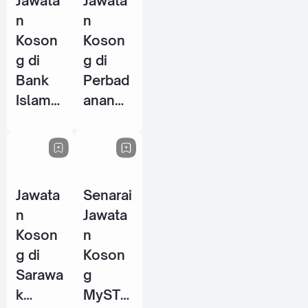
Jawata
Jawata
2026
n
n
Koson
Koson
g di
g di
Bank
Perbad
Islam
anan
Malays
Stadiu
ia
m
Berhad
Johor
(BIMB)
(PSJ) -
Jawata
Senarai
- 25
29 Mei
n
Jawata
Jun
2026
Koson
n
2026
g di
Koson
Sarawa
g
k
MySTE