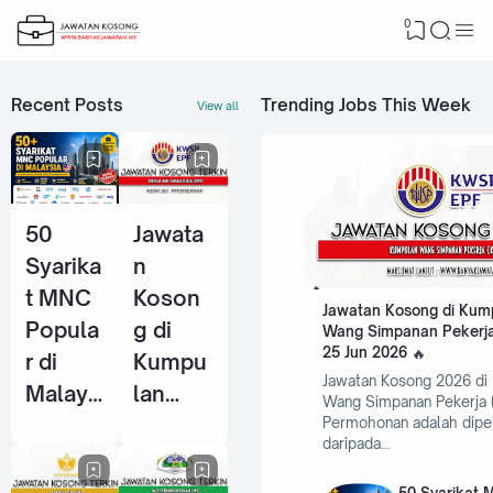
0
Recent Posts
Trending Jobs This Week
View all
50
Jawata
Syarika
n
t MNC
Koson
Jawatan Kosong di Kum
Popula
g di
Wang Simpanan Pekerja
25 Jun 2026
r di
Kumpu
Jawatan Kosong 2026 di
Malays
lan
Wang Simpanan Pekerja 
ia Yang
Wang
Permohonan adalah dipe
daripada…
Selalu
Simpan
Ambil
an