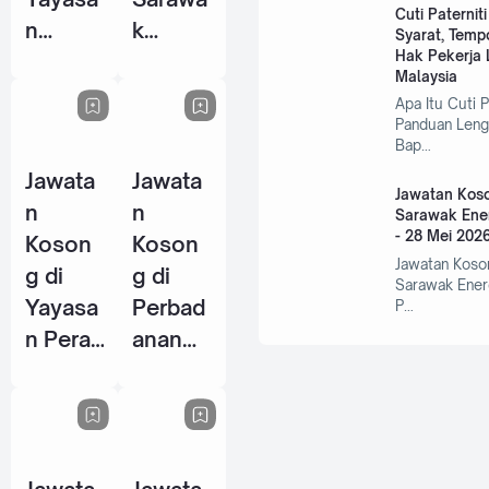
Cuti Paternit
n
k
Syarat, Temp
Hak Pekerja L
Warisa
Centre
Malaysia
n Johor
Of
Apa Itu Cuti P
- 10
Perfor
Panduan Leng
Bap…
Jun
mance
Jawata
Jawata
2026
Excelle
Jawatan Koso
n
n
nce
Sarawak Ene
- 28 Mei 202
Koson
Koson
(SCOP
Jawatan Koso
g di
g di
E) - 15
Sarawak Ener
Yayasa
Perbad
P…
Jun
n Perak
anan
2026
- 14
Wakaf
Jun
Selang
2026
or - 5
Jun