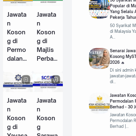
50 Syarikat
Popular di M
Pekerja
Pekerja
Yang Selalu 
Jawata
Jawata
Tahun
(KWSP)
Pekerja Tahu
n
n
2026
- 25
50 Syarikat 
Koson
Koson
di Malaysia Y
Jun
A…
g di
g di
2026
Permo
Majlis
Senarai Jawa
Kosong MyST
dalan
Perban
2026
RISDA
daran
Di sini admin
Berhad
Kemam
jawatan-jawa
di…
- 30
an
Jun
(MPK) -
Jawatan Koso
Jawata
Jawata
2026
4 Jun
Permodalan 
Berhad - 30 
n
n
2026
Jawatan Koso
Koson
Koson
Permodalan 
g di
g
Berhad |…
Yayasa
Sarawa