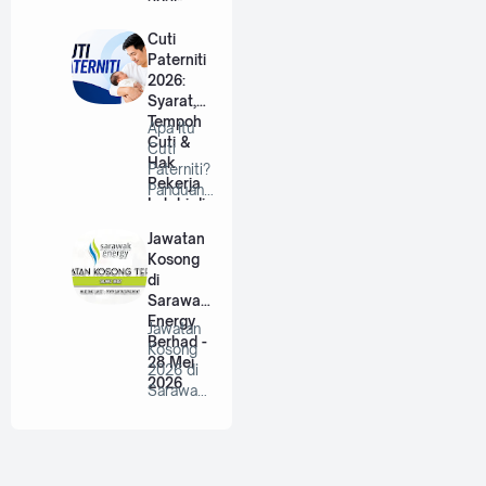
2026
an RISDA
Berhad |
Cuti
…
Paterniti
2026:
Syarat,
Tempoh
Apa Itu
Cuti &
Cuti
Hak
Paterniti?
Pekerja
Panduan
Lelaki di
Lengkap
Malaysia
Untuk
Jawatan
Bap…
Kosong
di
Sarawak
Energy
Jawatan
Berhad -
Kosong
28 Mei
2026 di
2026
Sarawak
Energy
Berhad |
P…