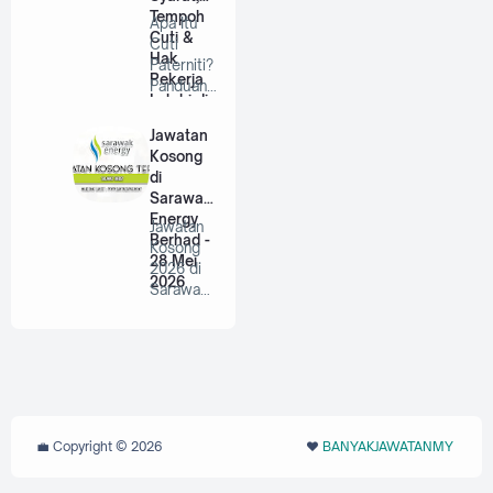
Tempoh
Apa Itu
Cuti &
Cuti
Hak
Paterniti?
Pekerja
Panduan
Lelaki di
Lengkap
Malaysia
Untuk
Jawatan
Bap…
Kosong
di
Sarawak
Energy
Jawatan
Berhad -
Kosong
28 Mei
2026 di
2026
Sarawak
Energy
Berhad |
P…
💼 Copyright ©
2026
❤️‬
BANYAKJAWATANMY
‪