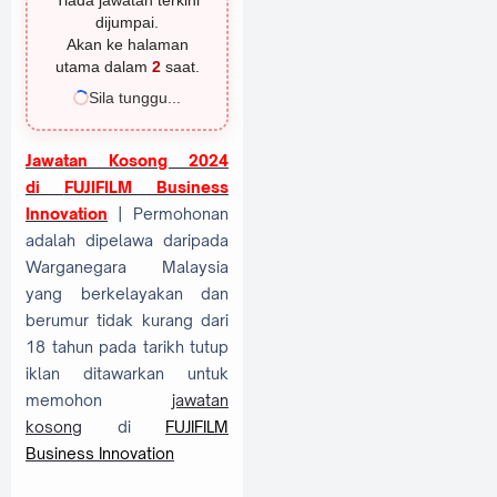
Tiada jawatan terkini
dijumpai.
Akan ke halaman
utama dalam
1
saat.
Sila tunggu...
Jawatan Kosong 2024
di
FUJIFILM Business
Innovation
| Permohonan
adalah dipelawa daripada
Warganegara Malaysia
yang berkelayakan dan
berumur tidak kurang dari
18 tahun pada tarikh tutup
iklan ditawarkan untuk
memohon
jawatan
kosong
di
FUJIFILM
Business Innovation