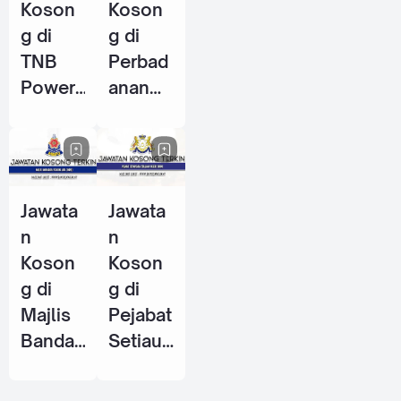
Koson
Koson
g di
g di
TNB
Perbad
Power
anan
Genera
Perpus
tion
takaan
Sdn
Awam
Bhd - 8
Negeri
Jawata
Jawata
Jun
Perak
n
n
2026
(PPANP
Koson
Koson
k) - 1
g di
g di
Jun
Majlis
Pejabat
2026
Bandar
Setiaus
aya
aha
Petalin
Kerajaa