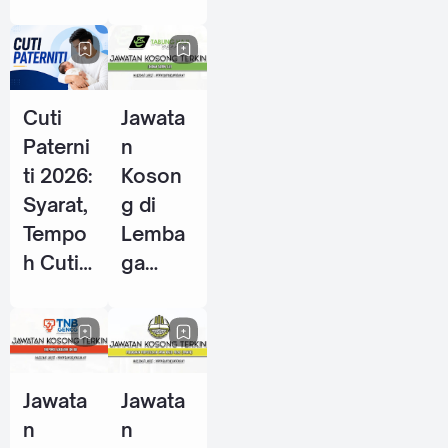
Energy
P / PSH
Berhad
2026
- 28
Mei
Cuti
Jawata
2026
Paterni
n
ti 2026:
Koson
Syarat,
g di
Tempo
Lemba
h Cuti
ga
& Hak
Tabung
Pekerja
Haji
Lelaki
(TH) -
di
10 Jun
Jawata
Jawata
Malays
2026
n
n
ia