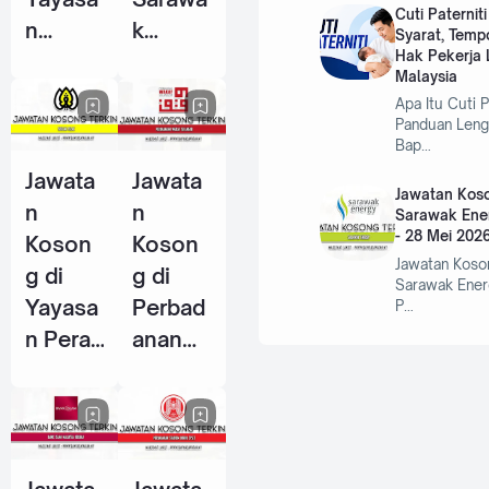
Cuti Paternit
n
k
Syarat, Temp
Hak Pekerja L
Warisa
Centre
Malaysia
n Johor
Of
Apa Itu Cuti P
- 10
Perfor
Panduan Leng
Bap…
Jun
mance
Jawata
Jawata
2026
Excelle
Jawatan Koso
n
n
nce
Sarawak Ene
- 28 Mei 202
Koson
Koson
(SCOP
Jawatan Koso
g di
g di
E) - 15
Sarawak Ener
Yayasa
Perbad
P…
Jun
n Perak
anan
2026
- 14
Wakaf
Jun
Selang
2026
or - 5
Jun