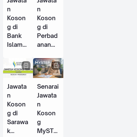
Jawata
Jawata
2026
n
n
Koson
Koson
g di
g di
Bank
Perbad
Islam
anan
Malays
Stadiu
ia
m
Berhad
Johor
(BIMB)
(PSJ) -
Jawata
Senarai
- 25
29 Mei
n
Jawata
Jun
2026
Koson
n
2026
g di
Koson
Sarawa
g
k
MySTE