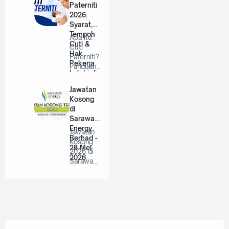
…
Paterniti
2026:
Syarat,
Tempoh
Apa Itu
Cuti &
Cuti
Hak
Paterniti?
Pekerja
Panduan
Lelaki di
Lengkap
Malaysia
Untuk
Jawatan
Bap…
Kosong
di
Sarawak
Energy
Jawatan
Berhad -
Kosong
28 Mei
2026 di
2026
Sarawak
Energy
Berhad |
P…