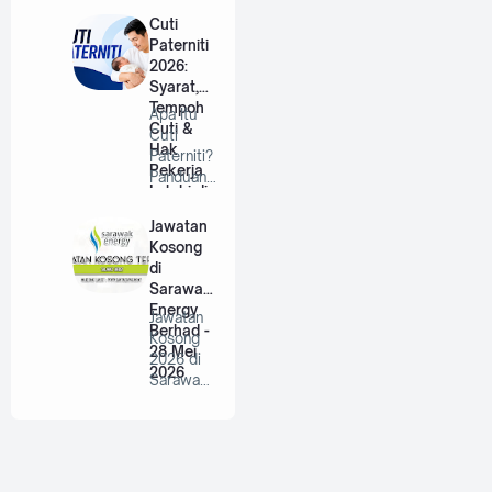
Berhad |
Cuti
…
Paterniti
2026:
Syarat,
Tempoh
Apa Itu
Cuti &
Cuti
Hak
Paterniti?
Pekerja
Panduan
Lelaki di
Lengkap
Malaysia
Untuk
Jawatan
Bap…
Kosong
di
Sarawak
Energy
Jawatan
Berhad -
Kosong
28 Mei
2026 di
2026
Sarawak
Energy
Berhad |
P…