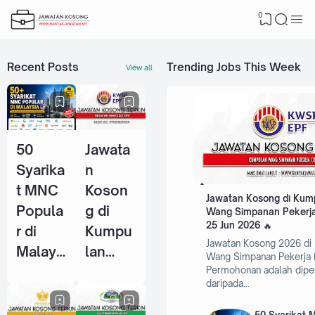
0
Recent Posts
Trending Jobs This Week
View all
50
Jawata
Syarika
n
t MNC
Koson
Jawatan Kosong di Kum
Popula
g di
Wang Simpanan Pekerja
25 Jun 2026
r di
Kumpu
Jawatan Kosong 2026 di
Malays
lan
Wang Simpanan Pekerja 
ia Yang
Wang
Permohonan adalah dipe
daripada…
Selalu
Simpan
Ambil
an