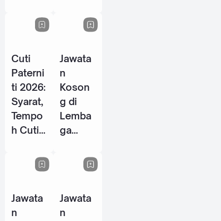
Energy
P / PSH
Berhad
2026
- 28
Mei
Cuti
Jawata
2026
Paterni
n
ti 2026:
Koson
Syarat,
g di
Tempo
Lemba
h Cuti
ga
& Hak
Tabung
Pekerja
Haji
Lelaki
(TH) -
di
10 Jun
Jawata
Jawata
Malays
2026
n
n
ia