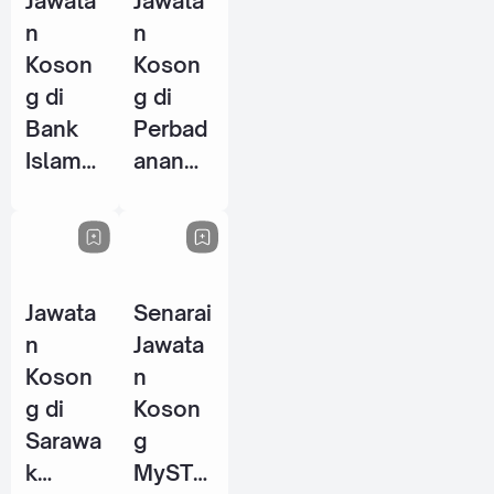
Jawata
Jawata
2026
n
n
Koson
Koson
g di
g di
Bank
Perbad
Islam
anan
Malays
Stadiu
ia
m
Berhad
Johor
(BIMB)
(PSJ) -
Jawata
Senarai
- 25
29 Mei
n
Jawata
Jun
2026
Koson
n
2026
g di
Koson
Sarawa
g
k
MySTE