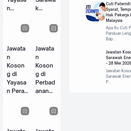
Cuti Paternit
n
k
Syarat, Temp
Hak Pekerja L
Warisa
Centre
Malaysia
n Johor
Of
Apa Itu Cuti P
- 10
Perfor
Panduan Leng
Bap…
Jun
mance
Jawata
Jawata
2026
Excelle
Jawatan Koso
n
n
nce
Sarawak Ene
- 28 Mei 202
Koson
Koson
(SCOP
Jawatan Koso
g di
g di
E) - 15
Sarawak Ener
Yayasa
Perbad
P…
Jun
n Perak
anan
2026
- 14
Wakaf
Jun
Selang
2026
or - 5
Jun