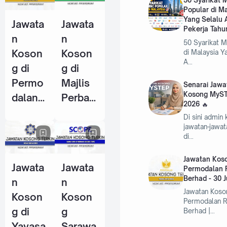
50 Syarikat
Popular di M
Pekerja
Pekerja
Yang Selalu 
Jawata
Jawata
Tahun
(KWSP)
Pekerja Tahu
n
n
2026
- 25
50 Syarikat 
Koson
Koson
di Malaysia Y
Jun
A…
g di
g di
2026
Permo
Majlis
Senarai Jawa
Kosong MyST
dalan
Perban
2026
RISDA
daran
Di sini admin
Berhad
Kemam
jawatan-jawa
di…
- 30
an
Jun
(MPK) -
Jawatan Koso
Jawata
Jawata
2026
4 Jun
Permodalan 
Berhad - 30 
n
n
2026
Jawatan Koso
Koson
Koson
Permodalan 
g di
g
Berhad |…
Yayasa
Sarawa