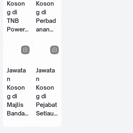
Koson
Koson
g di
g di
TNB
Perbad
Power
anan
Genera
Perpus
tion
takaan
Sdn
Awam
Bhd - 8
Negeri
Jawata
Jawata
Jun
Perak
n
n
2026
(PPANP
Koson
Koson
k) - 1
g di
g di
Jun
Majlis
Pejabat
2026
Bandar
Setiaus
aya
aha
Petalin
Kerajaa