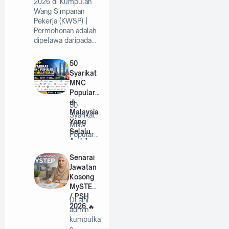
2026 di Kumpulan
Wang Simpanan
Pekerja (KWSP) |
Permohonan adalah
dipelawa daripada…
50
Syarikat
MNC
Popular
di
50
Malaysia
Syarikat
Yang
MNC
Selalu
Popular
Ambil
di
Pekerja
Malaysia
Senarai
Tahun
Yang
Jawatan
2026
Selalu
Kosong
A…
MySTEP
/ PSH
Di sini
2026
admin
kumpulka
n