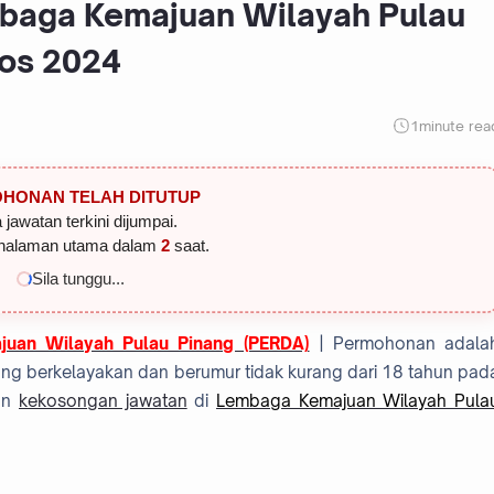
mbaga Kemajuan Wilayah Pulau
gos 2024
1
minute rea
HONAN TELAH DITUTUP
 jawatan terkini dijumpai.
halaman utama dalam
1
saat.
Sila tunggu...
uan Wilayah Pulau Pinang (PERDA)
| Permohonan adala
ng berkelayakan dan berumur tidak kurang dari 18 tahun pad
hon
kekosongan jawatan
di
Lembaga Kemajuan Wilayah Pula