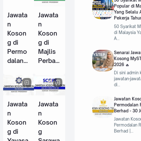
50 Syarikat
Popular di M
Pekerja
Pekerja
Yang Selalu 
Jawata
Jawata
Tahun
(KWSP)
Pekerja Tahu
n
n
2026
- 25
50 Syarikat 
Koson
Koson
di Malaysia Y
Jun
A…
g di
g di
2026
Permo
Majlis
Senarai Jawa
Kosong MyST
dalan
Perban
2026
RISDA
daran
Di sini admin
Berhad
Kemam
jawatan-jawa
di…
- 30
an
Jun
(MPK) -
Jawatan Koso
Jawata
Jawata
2026
4 Jun
Permodalan 
Berhad - 30 
n
n
2026
Jawatan Koso
Koson
Koson
Permodalan 
g di
g
Berhad |…
Yayasa
Sarawa