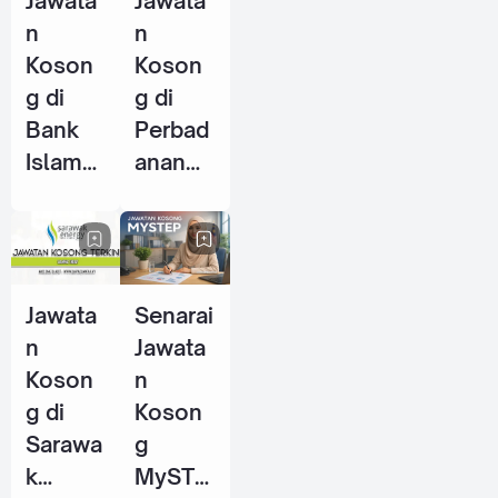
Jawata
Jawata
2026
n
n
Koson
Koson
g di
g di
Bank
Perbad
Islam
anan
Malays
Stadiu
ia
m
Berhad
Johor
(BIMB)
(PSJ) -
Jawata
Senarai
- 25
29 Mei
n
Jawata
Jun
2026
Koson
n
2026
g di
Koson
Sarawa
g
k
MySTE