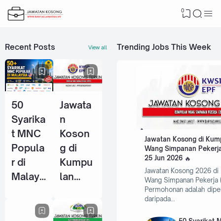
0
Recent Posts
Trending Jobs This Week
View all
50
Jawata
Syarika
n
t MNC
Koson
Jawatan Kosong di Kum
Popula
g di
Wang Simpanan Pekerja
25 Jun 2026
r di
Kumpu
Jawatan Kosong 2026 di
Malays
lan
Wang Simpanan Pekerja 
ia Yang
Wang
Permohonan adalah dipe
daripada…
Selalu
Simpan
Ambil
an