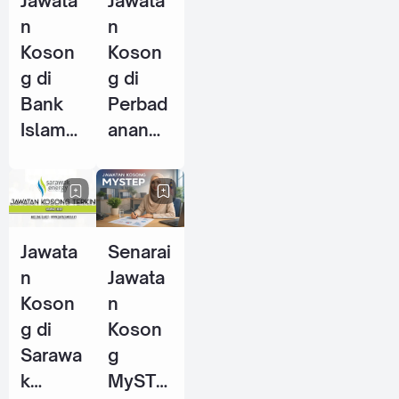
Jawata
Jawata
2026
n
n
Koson
Koson
g di
g di
Bank
Perbad
Islam
anan
Malays
Stadiu
ia
m
Berhad
Johor
(BIMB)
(PSJ) -
Jawata
Senarai
- 25
29 Mei
n
Jawata
Jun
2026
Koson
n
2026
g di
Koson
Sarawa
g
k
MySTE