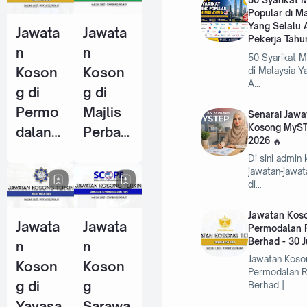
50 Syarikat
Popular di M
Pekerja
Pekerja
Yang Selalu 
Jawata
Jawata
Tahun
(KWSP)
Pekerja Tahu
n
n
2026
- 25
50 Syarikat 
Koson
Koson
di Malaysia Y
Jun
A…
g di
g di
2026
Permo
Majlis
Senarai Jawa
Kosong MyST
dalan
Perban
2026
RISDA
daran
Di sini admin
Berhad
Kemam
jawatan-jawa
di…
- 30
an
Jun
(MPK) -
Jawatan Koso
Jawata
Jawata
2026
4 Jun
Permodalan 
Berhad - 30 
n
n
2026
Jawatan Koso
Koson
Koson
Permodalan 
g di
g
Berhad |…
Yayasa
Sarawa