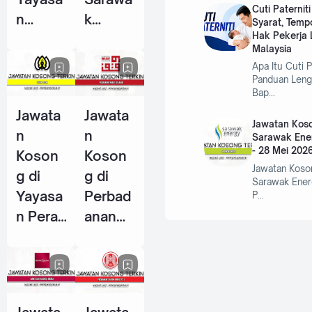
Cuti Paternit
n
k
Syarat, Temp
Hak Pekerja L
Warisa
Centre
Malaysia
n Johor
Of
Apa Itu Cuti P
- 10
Perfor
Panduan Leng
Bap…
Jun
mance
Jawata
Jawata
2026
Excelle
Jawatan Koso
n
n
nce
Sarawak Ene
- 28 Mei 202
Koson
Koson
(SCOP
Jawatan Koso
g di
g di
E) - 15
Sarawak Ener
Yayasa
Perbad
P…
Jun
n Perak
anan
2026
- 14
Wakaf
Jun
Selang
2026
or - 5
Jun