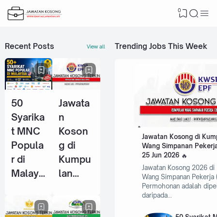
0
Recent Posts
Trending Jobs This Week
View all
50
Jawata
Syarika
n
t MNC
Koson
Jawatan Kosong di Kum
Popula
g di
Wang Simpanan Pekerja
25 Jun 2026
r di
Kumpu
Jawatan Kosong 2026 di
Malays
lan
Wang Simpanan Pekerja 
ia Yang
Wang
Permohonan adalah dipe
daripada…
Selalu
Simpan
Ambil
an