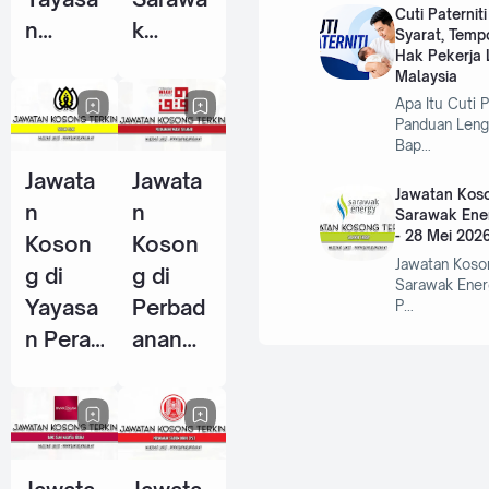
Cuti Paternit
n
k
Syarat, Temp
Hak Pekerja L
Warisa
Centre
Malaysia
n Johor
Of
Apa Itu Cuti P
- 10
Perfor
Panduan Leng
Bap…
Jun
mance
Jawata
Jawata
2026
Excelle
Jawatan Koso
n
n
nce
Sarawak Ene
- 28 Mei 202
Koson
Koson
(SCOP
Jawatan Koso
g di
g di
E) - 15
Sarawak Ener
Yayasa
Perbad
P…
Jun
n Perak
anan
2026
- 14
Wakaf
Jun
Selang
2026
or - 5
Jun