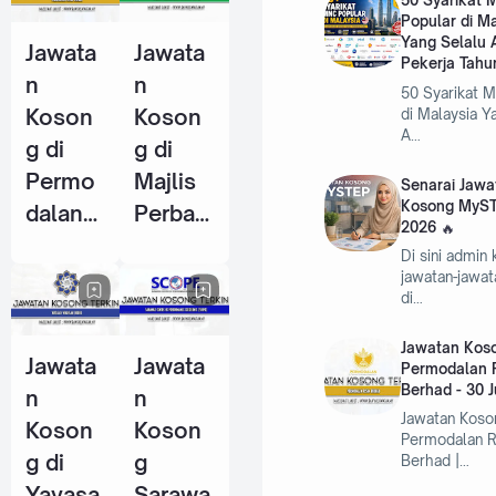
50 Syarikat
Popular di M
Pekerja
Pekerja
Yang Selalu 
Jawata
Jawata
Tahun
(KWSP)
Pekerja Tahu
n
n
2026
- 25
50 Syarikat 
Koson
Koson
di Malaysia Y
Jun
A…
g di
g di
2026
Permo
Majlis
Senarai Jawa
Kosong MyST
dalan
Perban
2026
RISDA
daran
Di sini admin
Berhad
Kemam
jawatan-jawa
di…
- 30
an
Jun
(MPK) -
Jawatan Koso
Jawata
Jawata
2026
4 Jun
Permodalan 
Berhad - 30 
n
n
2026
Jawatan Koso
Koson
Koson
Permodalan 
g di
g
Berhad |…
Yayasa
Sarawa