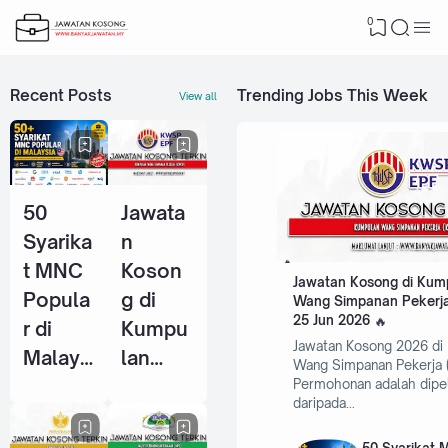
0
Recent Posts
Trending Jobs This Week
View all
50
Jawata
Syarika
n
t MNC
Koson
Jawatan Kosong di Kum
Popula
g di
Wang Simpanan Pekerja
25 Jun 2026
r di
Kumpu
Jawatan Kosong 2026 di
Malays
lan
Wang Simpanan Pekerja 
ia Yang
Wang
Permohonan adalah dipe
daripada…
Selalu
Simpan
Ambil
an