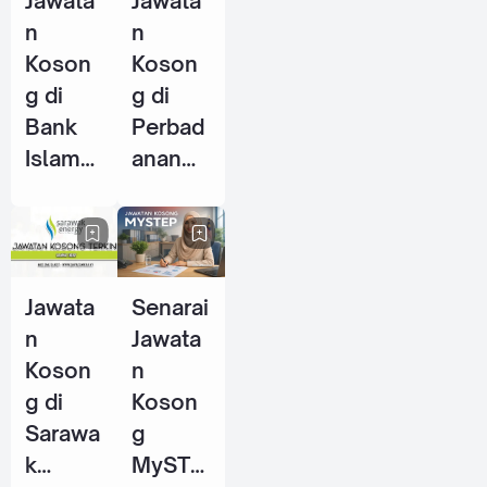
Jawata
Jawata
2026
n
n
Koson
Koson
g di
g di
Bank
Perbad
Islam
anan
Malays
Stadiu
ia
m
Berhad
Johor
(BIMB)
(PSJ) -
Jawata
Senarai
- 25
29 Mei
n
Jawata
Jun
2026
Koson
n
2026
g di
Koson
Sarawa
g
k
MySTE