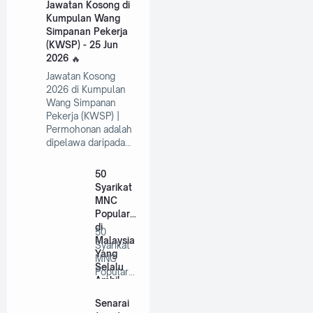
Jawatan Kosong di
Kumpulan Wang
Simpanan Pekerja
(KWSP) - 25 Jun
2026
Jawatan Kosong
2026 di Kumpulan
Wang Simpanan
Pekerja (KWSP) |
Permohonan adalah
dipelawa daripada…
50
Syarikat
MNC
Popular
di
50
Malaysia
Syarikat
Yang
MNC
Selalu
Popular
Ambil
di
Pekerja
Malaysia
Senarai
Tahun
Yang