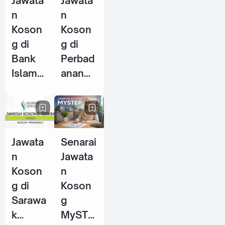
Jawata
Jawata
2026
n
n
Koson
Koson
g di
g di
Bank
Perbad
Islam
anan
Malays
Stadiu
ia
m
Berhad
Johor
(BIMB)
(PSJ) -
Jawata
Senarai
- 25
29 Mei
n
Jawata
Jun
2026
Koson
n
2026
g di
Koson
Sarawa
g
k
MySTE