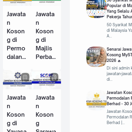
50 Syarikat
Popular di M
Pekerja
Pekerja
Yang Selalu 
Jawata
Jawata
Tahun
(KWSP)
Pekerja Tahu
n
n
2026
- 25
50 Syarikat 
Koson
Koson
di Malaysia Y
Jun
A…
g di
g di
2026
Permo
Majlis
Senarai Jawa
Kosong MyST
dalan
Perban
2026
RISDA
daran
Di sini admin
Berhad
Kemam
jawatan-jawa
di…
- 30
an
Jun
(MPK) -
Jawatan Koso
Jawata
Jawata
2026
4 Jun
Permodalan 
Berhad - 30 
n
n
2026
Jawatan Koso
Koson
Koson
Permodalan 
g di
g
Berhad |…
Yayasa
Sarawa