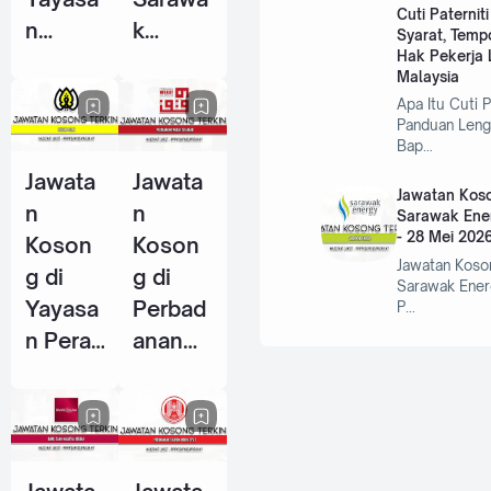
Cuti Paternit
n
k
Syarat, Temp
Hak Pekerja L
Warisa
Centre
Malaysia
n Johor
Of
Apa Itu Cuti P
- 10
Perfor
Panduan Leng
Bap…
Jun
mance
Jawata
Jawata
2026
Excelle
Jawatan Koso
n
n
nce
Sarawak Ene
- 28 Mei 202
Koson
Koson
(SCOP
Jawatan Koso
g di
g di
E) - 15
Sarawak Ener
Yayasa
Perbad
P…
Jun
n Perak
anan
2026
- 14
Wakaf
Jun
Selang
2026
or - 5
Jun