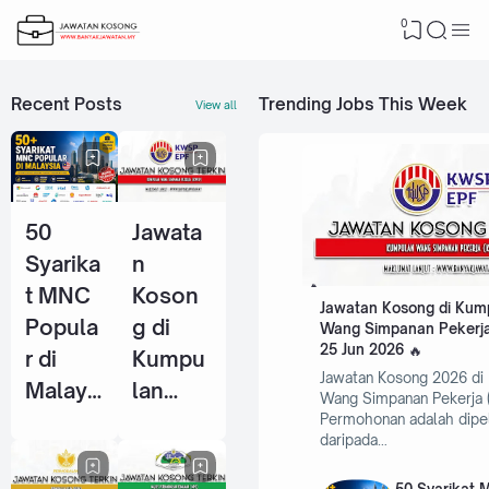
0
Recent Posts
Trending Jobs This Week
View all
50
Jawata
Syarika
n
t MNC
Koson
Jawatan Kosong di Kum
Popula
g di
Wang Simpanan Pekerja
25 Jun 2026
r di
Kumpu
Jawatan Kosong 2026 di
Malays
lan
Wang Simpanan Pekerja 
ia Yang
Wang
Permohonan adalah dipe
daripada…
Selalu
Simpan
Ambil
an