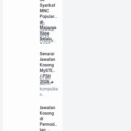
Syarikat
MNC
Popular
di
50
Malaysia
Syarikat
Yang
MNC
Selalu
Popular
Ambil
di
Pekerja
Malaysia
Senarai
Tahun
Yang
Jawatan
2026
Selalu
Kosong
A…
MySTEP
/ PSH
Di sini
2026
admin
kumpulka
n
jawatan-
jawatan
Jawatan
mystep
Kosong
di…
di
Permoda
lan