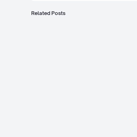
Related Posts
Jawatan Kosong di Permodalan RISDA 
Jun 2026
Jawatan Kosong di Perbadanan Wakaf 
Jun 2026
Jawatan Kosong di Sarawak Energy Be
Mei 2026
💼 Copyright ©
2026