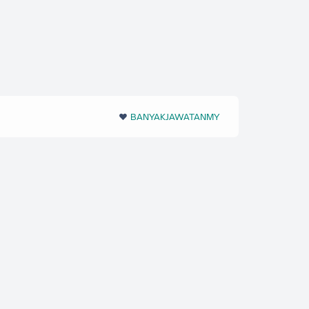
❤️‬
BANYAKJAWATANMY
‪