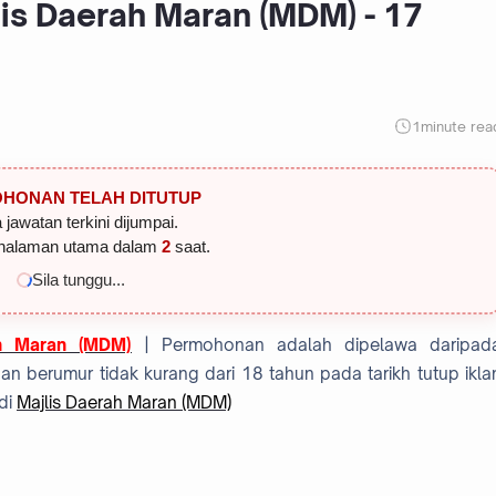
is Daerah Maran (MDM) - 17
1
minute rea
HONAN TELAH DITUTUP
 jawatan terkini dijumpai.
halaman utama dalam
1
saat.
Sila tunggu...
h Maran (MDM)
| Permohonan adalah dipelawa daripad
 berumur tidak kurang dari 18 tahun pada tarikh tutup ikla
di
Majlis Daerah Maran (MDM)