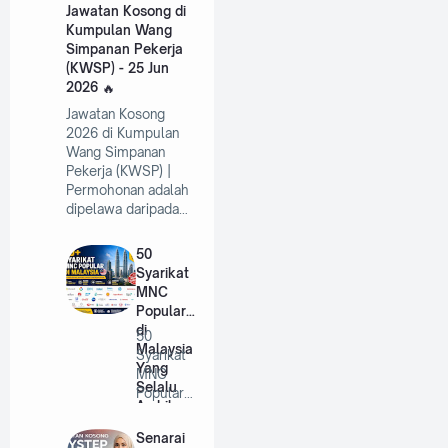
Jawatan Kosong di
Kumpulan Wang
Simpanan Pekerja
(KWSP) - 25 Jun
2026
Jawatan Kosong
2026 di Kumpulan
Wang Simpanan
Pekerja (KWSP) |
Permohonan adalah
dipelawa daripada…
50
Syarikat
MNC
Popular
di
50
Malaysia
Syarikat
Yang
MNC
Selalu
Popular
Ambil
di
Pekerja
Malaysia
Senarai
Tahun