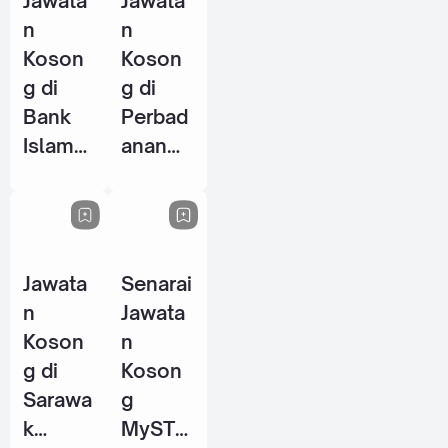
Jawata
Jawata
2026
n
n
Koson
Koson
g di
g di
Bank
Perbad
Islam
anan
Malays
Stadiu
ia
m
Berhad
Johor
(BIMB)
(PSJ) -
Jawata
Senarai
- 25
29 Mei
n
Jawata
Jun
2026
Koson
n
2026
g di
Koson
Sarawa
g
k
MySTE