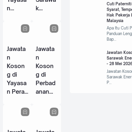
Cuti Paternit
n
k
Syarat, Temp
Hak Pekerja L
Warisa
Centre
Malaysia
n Johor
Of
Apa Itu Cuti P
- 10
Perfor
Panduan Leng
Bap…
Jun
mance
Jawata
Jawata
2026
Excelle
Jawatan Koso
n
n
nce
Sarawak Ene
- 28 Mei 202
Koson
Koson
(SCOP
Jawatan Koso
g di
g di
E) - 15
Sarawak Ener
Yayasa
Perbad
P…
Jun
n Perak
anan
2026
- 14
Wakaf
Jun
Selang
2026
or - 5
Jun