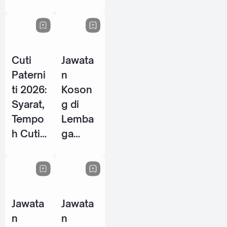
Energy
P / PSH
Berhad
2026
- 28
Mei
Cuti
Jawata
2026
Paterni
n
ti 2026:
Koson
Syarat,
g di
Tempo
Lemba
h Cuti
ga
& Hak
Tabung
Pekerja
Haji
Lelaki
(TH) -
di
10 Jun
Jawata
Jawata
Malays
2026
n
n
ia