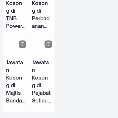
Koson
Koson
g di
g di
TNB
Perbad
Power
anan
Genera
Perpus
tion
takaan
Sdn
Awam
Bhd - 8
Negeri
Jawata
Jawata
Jun
Perak
n
n
2026
(PPANP
Koson
Koson
k) - 1
g di
g di
Jun
Majlis
Pejabat
2026
Bandar
Setiaus
aya
aha
Petalin
Kerajaa