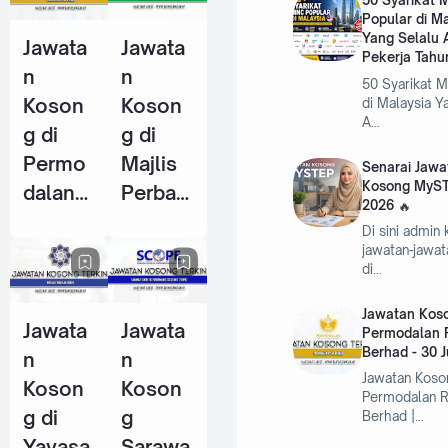
50 Syarikat
Popular di M
Pekerja
Pekerja
Yang Selalu 
Jawata
Jawata
Tahun
(KWSP)
Pekerja Tahu
n
n
2026
- 25
50 Syarikat 
Koson
Koson
di Malaysia Y
Jun
A…
g di
g di
2026
Permo
Majlis
Senarai Jawa
Kosong MyST
dalan
Perban
2026
RISDA
daran
Di sini admin
Berhad
Kemam
jawatan-jawa
di…
- 30
an
Jun
(MPK) -
Jawatan Koso
Jawata
Jawata
2026
4 Jun
Permodalan 
Berhad - 30 
n
n
2026
Jawatan Koso
Koson
Koson
Permodalan 
g di
g
Berhad |…
Yayasa
Sarawa