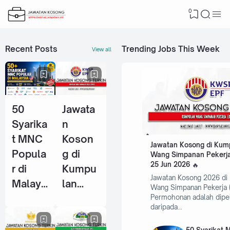
0
Recent Posts
Trending Jobs This Week
View all
50
Jawata
Syarika
n
t MNC
Koson
Jawatan Kosong di Kum
Popula
g di
Wang Simpanan Pekerja
25 Jun 2026
r di
Kumpu
Jawatan Kosong 2026 di
Malays
lan
Wang Simpanan Pekerja 
ia Yang
Wang
Permohonan adalah dipe
daripada…
Selalu
Simpan
Ambil
an