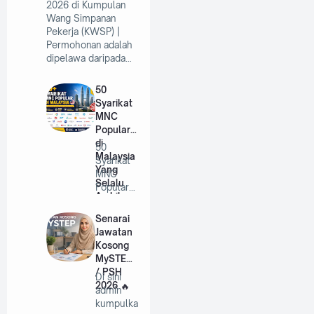
2026 di Kumpulan
Wang Simpanan
Pekerja (KWSP) |
Permohonan adalah
dipelawa daripada…
50
Syarikat
MNC
Popular
di
50
Malaysia
Syarikat
Yang
MNC
Selalu
Popular
Ambil
di
Pekerja
Malaysia
Senarai
Tahun
Yang
Jawatan
2026
Selalu
Kosong
A…
MySTEP
/ PSH
Di sini
2026
admin
kumpulka