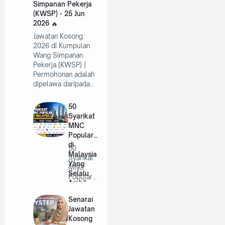
Simpanan Pekerja
(KWSP) - 25 Jun
2026
Jawatan Kosong
2026 di Kumpulan
Wang Simpanan
Pekerja (KWSP) |
Permohonan adalah
dipelawa daripada…
50
Syarikat
MNC
Popular
di
50
Malaysia
Syarikat
Yang
MNC
Selalu
Popular
Ambil
di
Pekerja
Malaysia
Senarai
Tahun
Yang
Jawatan
2026
Selalu
Kosong
A…