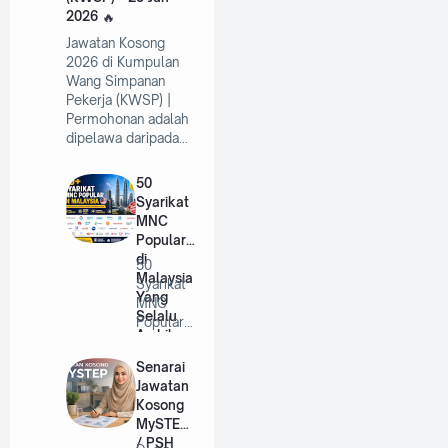
2026
Jawatan Kosong
2026 di Kumpulan
Wang Simpanan
Pekerja (KWSP) |
Permohonan adalah
dipelawa daripada…
50
Syarikat
MNC
Popular
di
50
Malaysia
Syarikat
Yang
MNC
Selalu
Popular
Ambil
di
Pekerja
Malaysia
Senarai
Tahun
Yang
Jawatan
2026
Selalu
Kosong
A…
MySTEP
/ PSH