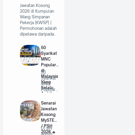
Jawatan Kosong
2026 di Kumpulan
Wang Simpanan
Pekerja (KWSP) |
Permohonan adalah
dipelawa daripada…
50
Syarikat
MNC
Popular
di
50
Malaysia
Syarikat
Yang
MNC
Selalu
Popular
Ambil
di
Pekerja
Malaysia
Senarai
Tahun
Yang
Jawatan
2026
Selalu
Kosong
A…
MySTEP
/ PSH
Di sini
2026
admin