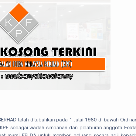
HAD telah ditubuhkan pada 1 Julai 1980 di bawah Ordina
n KPF sebagai wadah simpanan dan pelaburan anggota Felda
rat murni FELDA untuk memberi peluang secara adil kepad