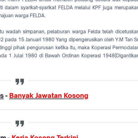
iti dalam syarikat-syarikat FELDA melalui KPF juga merupaka
majuan warga FELDA.
u wadah simpanan, pelaburan warga Felda telah dicetuska
 pada 15 Januari 1980 Yang dipengerusikan oleh Y.M Tan Sr
inggi pihak pengurusan ketika itu, maka Koperasi Permodala
ada 1 Julai 1980 di Bawah Ordinan Koperasi 1948(Digantika
as
-
Banyak Jawatan Kosong
am
-
Kerja Kosong Terkini