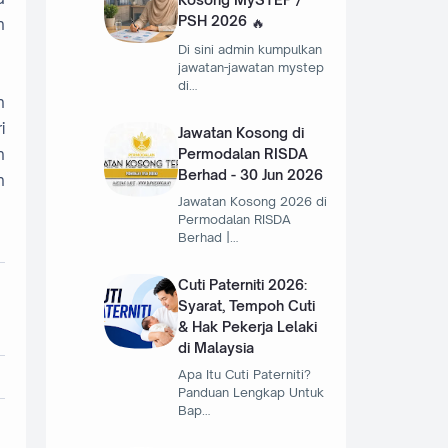
PSH 2026
n
Di sini admin kumpulkan
jawatan-jawatan mystep
di…
n
i
Jawatan Kosong di
n
Permodalan RISDA
Berhad - 30 Jun 2026
n
Jawatan Kosong 2026 di
Permodalan RISDA
Berhad |…
Cuti Paterniti 2026:
Syarat, Tempoh Cuti
& Hak Pekerja Lelaki
di Malaysia
Apa Itu Cuti Paterniti?
Panduan Lengkap Untuk
Bap…