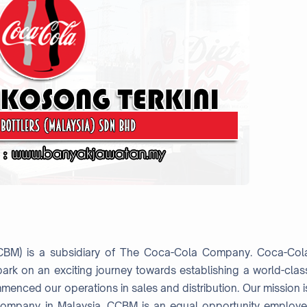
(CCBM) is a subsidiary of The Coca-Cola Company. Coca-Col
bark on an exciting journey towards establishing a world-clas
enced our operations in sales and distribution. Our mission i
company in Malaysia. CCBM is an equal opportunity employe