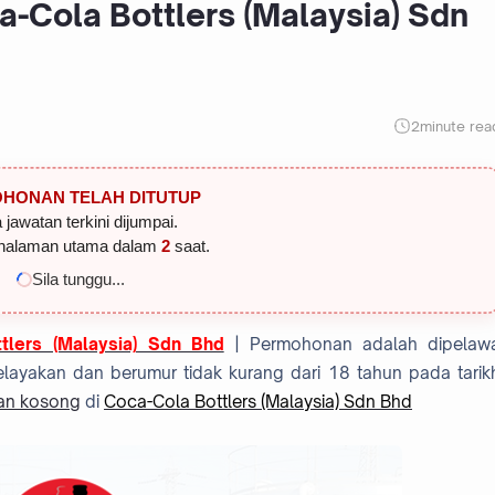
-Cola Bottlers (Malaysia) Sdn
2
minute rea
HONAN TELAH DITUTUP
 jawatan terkini dijumpai.
halaman utama dalam
1
saat.
Sila tunggu...
tlers (Malaysia) Sdn Bhd
| Permohonan adalah dipelaw
layakan dan berumur tidak kurang dari 18 tahun pada tarik
an kosong
di
Coca-Cola Bottlers (Malaysia) Sdn Bhd