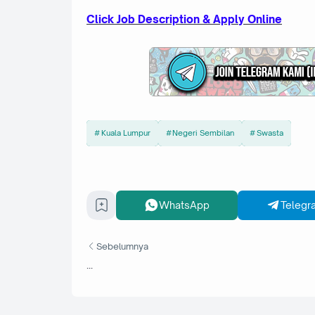
Cl
ick Job Description & Apply Online
Kuala Lumpur
Negeri Sembilan
Swasta
WhatsApp
Telegr
Sebelumnya
...