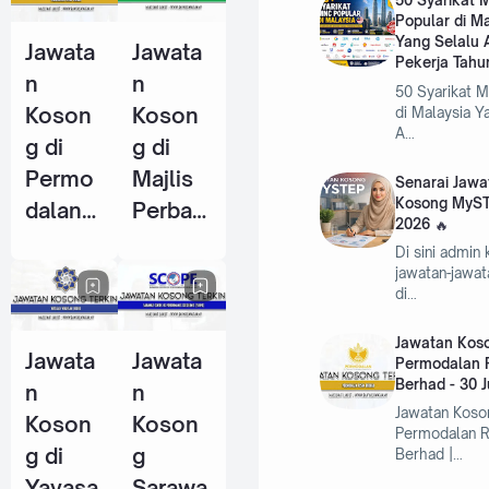
50 Syarikat
Popular di M
Pekerja
Pekerja
Yang Selalu 
Jawata
Jawata
Tahun
(KWSP)
Pekerja Tahu
n
n
2026
- 25
50 Syarikat 
Koson
Koson
di Malaysia Y
Jun
A…
g di
g di
2026
Permo
Majlis
Senarai Jawa
Kosong MyST
dalan
Perban
2026
RISDA
daran
Di sini admin
Berhad
Kemam
jawatan-jawa
di…
- 30
an
Jun
(MPK) -
Jawatan Koso
Jawata
Jawata
2026
4 Jun
Permodalan 
Berhad - 30 
n
n
2026
Jawatan Koso
Koson
Koson
Permodalan 
g di
g
Berhad |…
Yayasa
Sarawa