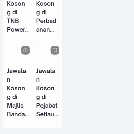
Koson
Koson
g di
g di
TNB
Perbad
Power
anan
Genera
Perpus
tion
takaan
Sdn
Awam
Bhd - 8
Negeri
Jawata
Jawata
Jun
Perak
n
n
2026
(PPANP
Koson
Koson
k) - 1
g di
g di
Jun
Majlis
Pejabat
2026
Bandar
Setiaus
aya
aha
Petalin
Kerajaa