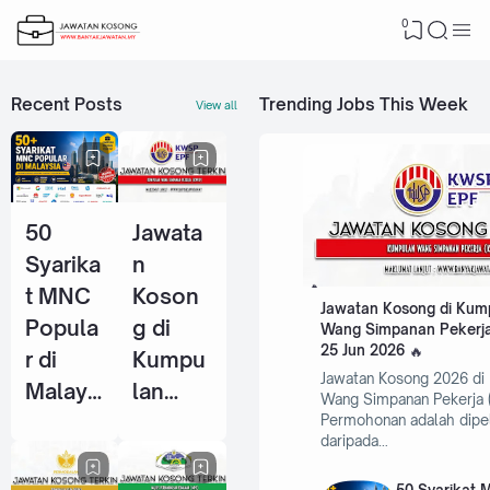
0
Recent Posts
Trending Jobs This Week
View all
50
Jawata
Syarika
n
t MNC
Koson
Jawatan Kosong di Kum
Popula
g di
Wang Simpanan Pekerja
25 Jun 2026
r di
Kumpu
Jawatan Kosong 2026 di
Malays
lan
Wang Simpanan Pekerja 
ia Yang
Wang
Permohonan adalah dipe
daripada…
Selalu
Simpan
Ambil
an