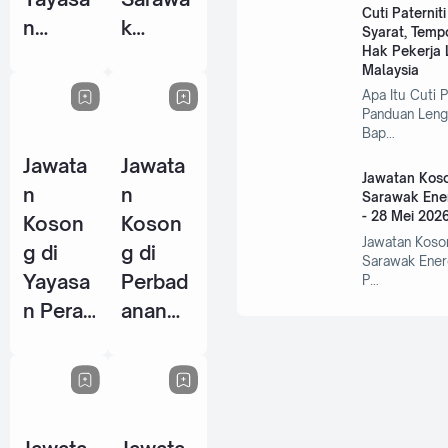
Cuti Paternit
n
k
Syarat, Temp
Hak Pekerja L
Warisa
Centre
Malaysia
n Johor
Of
Apa Itu Cuti P
- 10
Perfor
Panduan Leng
Bap…
Jun
mance
Jawata
Jawata
2026
Excelle
Jawatan Koso
n
n
nce
Sarawak Ene
- 28 Mei 202
Koson
Koson
(SCOP
Jawatan Koso
g di
g di
E) - 15
Sarawak Ener
Yayasa
Perbad
P…
Jun
n Perak
anan
2026
- 14
Wakaf
Jun
Selang
2026
or - 5
Jun