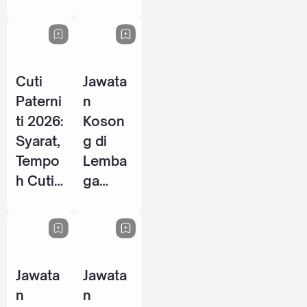
Energy
P / PSH
Berhad
2026
- 28
Mei
Cuti
Jawata
2026
Paterni
n
ti 2026:
Koson
Syarat,
g di
Tempo
Lemba
h Cuti
ga
& Hak
Tabung
Pekerja
Haji
Lelaki
(TH) -
di
10 Jun
Jawata
Jawata
Malays
2026
n
n
ia