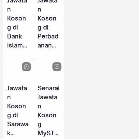
Jawata
Jawata
2026
n
n
Koson
Koson
g di
g di
Bank
Perbad
Islam
anan
Malays
Stadiu
ia
m
Berhad
Johor
(BIMB)
(PSJ) -
Jawata
Senarai
- 25
29 Mei
n
Jawata
Jun
2026
Koson
n
2026
g di
Koson
Sarawa
g
k
MySTE